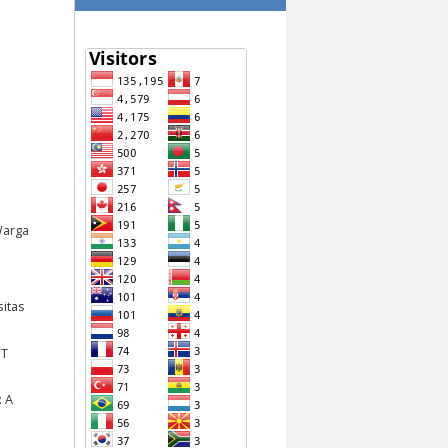
Warga
itas
ET
: A