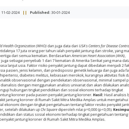
:
11-02-2024
||
Published:
30-01-2024
d Health Organization (WHO)
dan juga data dari
USA's Centers for Disease Contr
idaknya 17 juta orang per tahun ialah penyakit jantung dan stroke, yang m
pertiga dari semua kematian. Berdasarkan
American Heart Association (AHA)
,
juga sebagai penyebab 1 dari 7 kematian di Amerika Serikat yang mana dat
 lanjut usia. Faktor risiko penyakit jantung dapat dibedakan menjadi 2 fak
usia pasien, jenis kelamin, dan predisposisi genetik keluarga dan juga ada fa
 hipertensi, diabetes melitus, kebiasaan merokok, kurangnya aktivitas fisik 
nalitik observasional dengan pendekatan observasional, minimal sampel p
 dianalisis dengan menggunakan analisis univariat dan akan dilakukan anali
nguji hubungan tingkat pendidikan dan sosial ekonomi terhadap tingkat
antung koroner pada pasien penyakit jantung koroner.
Hasil:
Hasil analisis b
akit jantung koroner di Rumah Sakit Mitra Medika Amplas untuk mengetahui
al ekonomi dengan tingkat pengetahuan tentang faktor resiko penyakit jan
, setelah dilakukan uji
Chi Square
diperoleh nilai p=0,000 (p<0,05).
Kesimpu
ndidikan dan status sosial ekonomi terhadap tingkat pengetahuan tentang 
 penyakit jantung koroner di Rumah Sakit Mitra Medika Amplas.