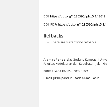
DOI:
https://doi.org/10.30596/jph.v5i1.18619
DOI (PDF):
https://doi.org/10.30596/jph.v5i1.
Refbacks
There are currently no refbacks.
Alamat Pengelola:
Gedung Kampus 1 Unive
Fakultas Kedokteran dan Kesehatan Jalan G
Kontak (WA): +62 852-7080-1359
E-mail: jurnalpanduhusada@umsu.ac.id