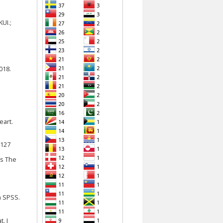
UI.;
018.
eart.
9127
es The
n SPSS.
. J