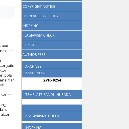
COPYRIGHT NOTICE
OPEN ACCESS POLICY
INDEXING
PLAGIARISM CHECK
CONTACT
ol dan
ana data
AUTHOR FEES
a
tor yaitu
ARCHIVES
ktor
ISSN ONLINE
dan pola
2716-0254
enelitian
sis
TEMPLATE PANDU HUSADA
ivariat
tung
lan:
faktor
PLAGIARISME CHECK
INDEXING