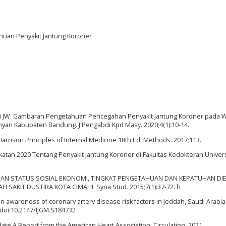
ahuan Penyakit Jantung Koroner
 JW. Gambaran Pengetahuan Pencegahan Penyakit Jantung Koroner pada 
yan Kabupaten Bandung. J Pengabdi Kpd Masy. 2020;4(1):10-14.
Harrison Principles of Internal Medicine 18th Ed. Methods. 2017;113.
tan 2020 Tentang Penyakit Jantung Koroner di Fakultas Kedokteran Univers
BUNGAN STATUS SOSIAL EKONOMI, TINGKAT PENGETAHUAN DAN KEPATUHAN DI
 SAKIT DUSTIRA KOTA CIMAHI. Syria Stud. 2015;7(1):37-72. h
ion awareness of coronary artery disease risk factors in Jeddah, Saudi Arabia
. doi:10.2147/IJGM.S184732
ate A Report from the American Heart Association. Circulation. 2021.