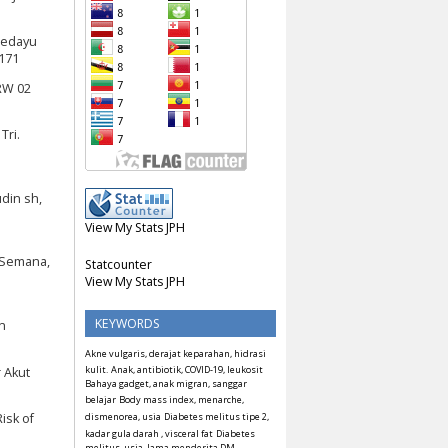
Sedayu
0171
RW 02
Tri.
din sh,
View My Stats JPH
n Semana,
Statcounter
View My Stats JPH
KEYWORDS
n
Akne vulgaris, derajat keparahan, hidrasi
kulit.
Anak, antibiotik, COVID-19, leukosit
 Akut
Bahaya gadget, anak migran, sanggar
belajar
Body mass index, menarche,
dismenorea, usia
Diabetes melitus tipe 2,
isk of
kadar gula darah , visceral fat
Diabetes
melitus, usia, lama menderita DM,