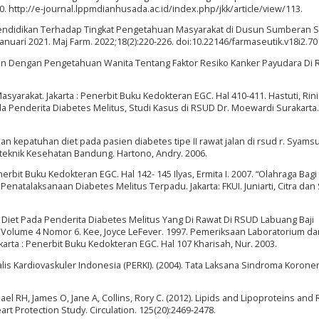
. http://e-journal.lppmdianhusada.ac.id/index.php/jkk/article/view/113.
Pendidikan Terhadap Tingkat Pengetahuan Masyarakat di Dusun Sumberan 
nuari 2021. Maj Farm. 2022;18(2):220-226. doi:10.22146/farmaseutik.v18i2.7
kan Dengan Pengetahuan Wanita Tentang Faktor Resiko Kanker Payudara Di 
asyarakat. Jakarta : Penerbit Buku Kedokteran EGC. Hal 410-411. Hastuti, Rini 
Pada Penderita Diabetes Melitus, Studi Kasus di RSUD Dr. Moewardi Surakarta.
n kepatuhan diet pada pasien diabetes tipe II rawat jalan di rsud r. Syamsu
liteknik Kesehatan Bandung. Hartono, Andry. 2006.
nerbit Buku Kedokteran EGC. Hal 142- 145 Ilyas, Ermita I. 2007. “Olahraga Bagi
Penatalaksanaan Diabetes Melitus Terpadu. Jakarta: FKUI. Juniarti, Citra da
t Pada Penderita Diabetes Melitus Yang Di Rawat Di RSUD Labuang Baji
s Volume 4 Nomor 6. Kee, Joyce LeFever. 1997. Pemeriksaan Laboratorium da
arta : Penerbit Buku Kedokteran EGC. Hal 107 Kharisah, Nur. 2003.
s Kardiovaskuler Indonesia (PERKI). (2004). Tata Laksana Sindroma Koroner
el RH, James O, Jane A, Collins, Rory C. (2012). Lipids and Lipoproteins and R
rt Protection Study. Circulation. 125(20):2469-2478.