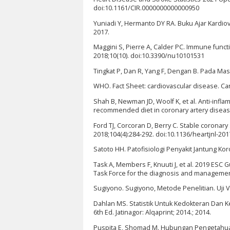
doi:10.1161/CIR.0000000000000950
Yuniadi Y, Hermanto DY RA. Buku Ajar Kardiov
2017.
Maggini S, Pierre A, Calder PC. Immune funct
2018;10(10). doi:10.3390/nu10101531
Tingkat P, Dan R, Yang F, Dengan B. Pada Mas
WHO. Fact Sheet: cardiovascular disease. Car
Shah B, Newman JD, Woolf K, et al. Anti-infla
recommended diet in coronary artery disease 
Ford TJ, Corcoran D, Berry C. Stable corona
2018;104(4):284-292. doi:10.1136/heartjnl-20
Satoto HH. Patofisiologi Penyakit Jantung Koro
Task A, Members F, Knuuti J, et al. 2019 ES
Task Force for the diagnosis and management
Sugiyono. Sugiyono, Metode Penelitian. Uji Va
Dahlan MS. Statistik Untuk Kedokteran Dan Ke
6th Ed. Jatinagor: Alqaprint; 2014.; 2014.
Puspita E, Shomad M. Hubungan Pengetahua