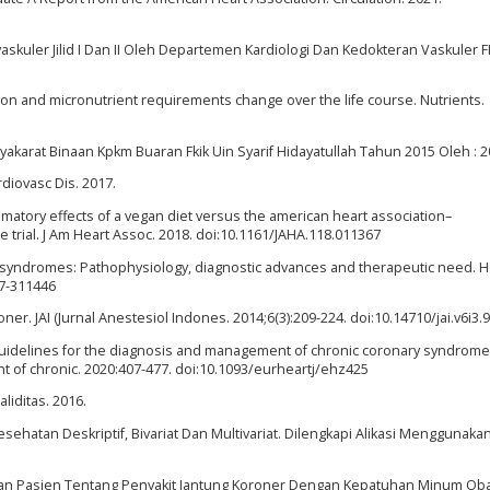
askuler Jilid I Dan II Oleh Departemen Kardiologi Dan Kedokteran Vaskuler FK
ion and micronutrient requirements change over the life course. Nutrients.
yakarat Binaan Kpkm Buaran Fkik Uin Syarif Hidayatullah Tahun 2015 Oleh : 2
diovasc Dis. 2017.
mmatory effects of a vegan diet versus the american heart association–
trial. J Am Heart Assoc. 2018. doi:10.1161/JAHA.118.011367
ry syndromes: Pathophysiology, diagnostic advances and therapeutic need. H
17-311446
ner. JAI (Jurnal Anestesiol Indones. 2014;6(3):209-224. doi:10.14710/jai.v6i3.
C Guidelines for the diagnosis and management of chronic coronary syndrom
 of chronic. 2020:407-477. doi:10.1093/eurheartj/ehz425
liditas. 2016.
sehatan Deskriptif, Bivariat Dan Multivariat. Dilengkapi Alikasi Menggunaka
n Pasien Tentang Penyakit Jantung Koroner Dengan Kepatuhan Minum Obat