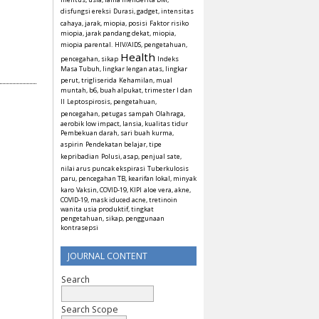
disfungsi ereksi
Durasi, gadget, intensitas
cahaya, jarak, miopia, posisi
Faktor risiko
miopia, jarak pandang dekat, miopia,
miopia parental.
HIV/AIDS, pengetahuan,
Health
pencegahan, sikap
Indeks
Masa Tubuh, lingkar lengan atas, lingkar
perut, trigliserida
Kehamilan, mual
muntah, b6, buah alpukat, trimester I dan
II
Leptospirosis, pengetahuan,
pencegahan, petugas sampah
Olahraga,
aerobik low impact, lansia, kualitas tidur
Pembekuan darah, sari buah kurma,
aspirin
Pendekatan belajar, tipe
kepribadian
Polusi, asap, penjual sate,
nilai arus puncak ekspirasi
Tuberkulosis
paru, pencegahan TB, kearifan lokal, minyak
karo
Vaksin, COVID-19, KIPI
aloe vera, akne,
COVID-19, mask iduced acne, tretinoin
wanita usia produktif, tingkat
pengetahuan, sikap, penggunaan
kontrasepsi
JOURNAL CONTENT
Search
Search Scope