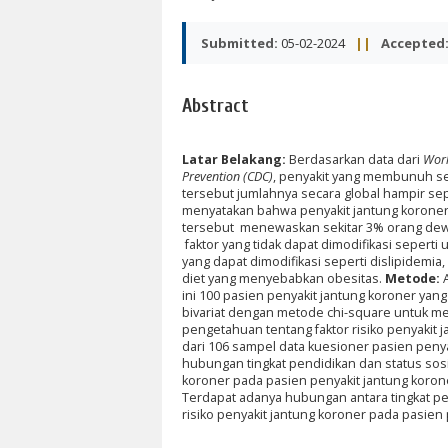
Submitted:
05-02-2024
||
Accepted
Abstract
Latar Belakang:
Berdasarkan data dari
Worl
Prevention (CDC)
, penyakit yang membunuh set
tersebut jumlahnya secara global hampir se
menyatakan bahwa penyakit jantung koroner 
tersebut menewaskan sekitar 3% orang dewasa
faktor yang tidak dapat dimodifikasi seperti 
yang dapat dimodifikasi seperti dislipidemia,
diet yang menyebabkan obesitas.
Metode:
A
ini 100 pasien penyakit jantung koroner yang
bivariat dengan metode chi-square untuk me
pengetahuan tentang faktor risiko penyakit
j
dari 106 sampel data kuesioner pasien peny
hubungan tingkat pendidikan dan status sosi
koroner pada pasien penyakit jantung koroner
Terdapat adanya hubungan antara tingkat pe
risiko penyakit jantung koroner pada pasien