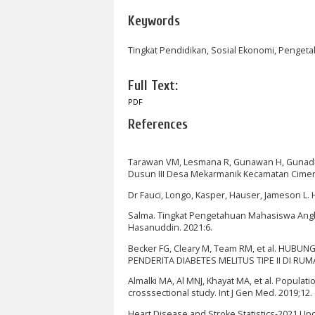
Keywords
Tingkat Pendidikan, Sosial Ekonomi, Penget
Full Text:
PDF
References
Tarawan VM, Lesmana R, Gunawan H, Gunadi
Dusun III Desa Mekarmanik Kecamatan Cimen
Dr Fauci, Longo, Kasper, Hauser, Jameson L. 
Salma. Tingkat Pengetahuan Mahasiswa Angka
Hasanuddin. 2021:6.
Becker FG, Cleary M, Team RM, et al. HU
PENDERITA DIABETES MELITUS TIPE II DI RUMAH
Almalki MA, Al MNJ, Khayat MA, et al. Populat
crosssectional study. Int J Gen Med. 2019;12
Heart Disease and Stroke Statistics-2021 Upd