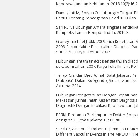
Keperawatan dan Kebidanan. 2018;10(2):16-20
Damayanti M, Sofyan O. Hubungan Tingkat 
Bantul Tentang Pencegahan Covid-19 Bulan Ja
Sari REP. Hubungan Antara Tingkat Pendidi
Kompleks Taman Rempoa Indah. 2010:3.
Gibney, michael J. dkk. 2009. Gizi Kesehatan M
2008. Faktor- faktor Risiko ulkus Diabetika 
Surakarta. Hayati, Retno. 2007.
Hubungan antara tingkat pengetahuan diet da
sukabumi tahun 2007. Karya Tulis Ilmiah : Po
Terapi Gizi dan Diet Rumah Sakit. Jakarta : Pe
Diabetisi”. Dalam Soegondo, Sidartawan dkk. 
Akuilina. 2014.
Hubungan Pengetahuan Dengan Kepatuhan Die
Makassar. Jurnal Ilmiah Kesehatan Diagnosi
Diagnostik Dengan Implikasi Keperawatan. Jak
PERKI. Pedoman Perhimpunan Dokter Spesiali
dengan ST Elevasi.Jakarta: PP PERKI
Sarah P, Alisson O, Robert C, Jemma CH, Micha
Different Vascular Events in The MRC/BHF Hea