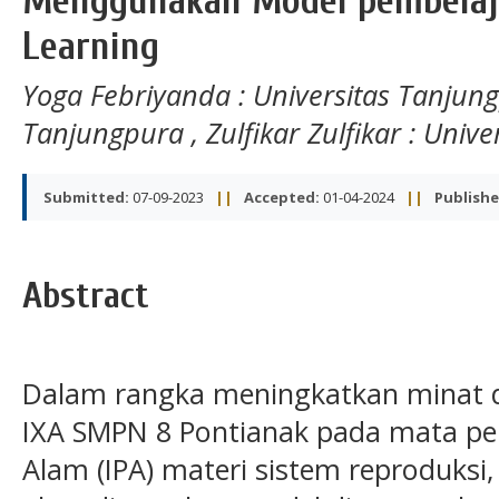
Menggunakan Model pembelaj
Learning
Yoga Febriyanda
: Universitas Tanju
Tanjungpura
,
Zulfikar Zulfikar
: Unive
Submitted:
07-09-2023
||
Accepted:
01-04-2024
||
Publishe
Abstract
Dalam rangka meningkatkan minat da
IXA SMPN 8 Pontianak pada mata pe
Alam (IPA) materi sistem reproduksi,