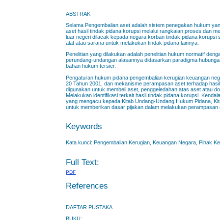
ABSTRAK
Selama Pengembalian aset adalah sistem penegakan hukum yang
aset hasil tindak pidana korupsi melalui rangkaian proses dan m
luar negeri dilacak kepada negara korban tindak pidana korupsi
alat atau sarana untuk melakukan tindak pidana lainnya.
Penelitian yang dilakukan adalah penelitian hukum normatif de
perundang-undangan alasannya didasarkan paradigma hubungan d
bahan hukum tersier.
Pengaturan hukum pidana pengembalian kerugian keuangan neg
20 Tahun 2001, dan mekanisme perampasan aset terhadap hasil ti
digunakan untuk membeli aset, penggeledahan atas aset atau doku
Melakukan identifikasi terkait hasil tindak pidana korupsi. Ken
yang mengacu kepada Kitab Undang-Undang Hukum Pidana, Kit
untuk memberikan dasar pijakan dalam melakukan perampasan 
Keywords
Kata kunci: Pengembalian Kerugian, Keuangan Negara, Pihak Ket
Full Text:
PDF
References
DAFTAR PUSTAKA
BUKU: