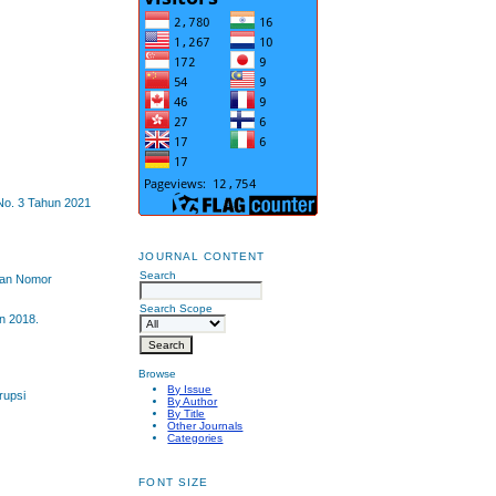
 No. 3 Tahun 2021
JOURNAL CONTENT
Search
san Nomor
Search Scope
n 2018.
Browse
By Issue
rupsi
By Author
By Title
Other Journals
Categories
FONT SIZE