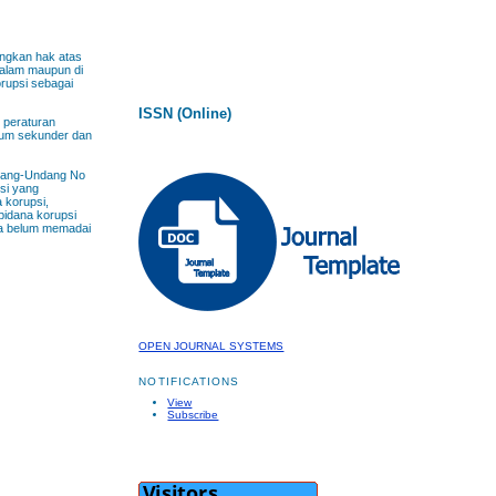
angkan hak atas
 dalam maupun di
orupsi sebagai
ISSN (Online)
 peraturan
kum sekunder dan
ndang-Undang No
psi yang
a korupsi,
pidana korupsi
sa belum memadai
OPEN JOURNAL SYSTEMS
NOTIFICATIONS
View
Subscribe