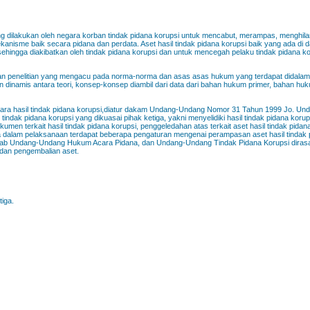
 dilakukan oleh negara korban tindak pidana korupsi untuk mencabut, merampas, menghil
ekanisme baik secara pidana dan perdata. Aset hasil tindak pidana korupsi baik yang ada di
 sehingga diakibatkan oleh tindak pidana korupsi dan untuk mencegah pelaku tindak pidana k
ngan penelitian yang mengacu pada norma-norma dan asas asas hukum yang terdapat didalam
inamis antara teori, konsep-konsep diambil dari data dari bahan hukum primer, bahan hu
ara hasil tindak pidana korupsi,diatur dakam Undang-Undang Nomor 31 Tahun 1999 Jo. U
ndak pidana korupsi yang dikuasai pihak ketiga, yakni menyelidiki hasil tindak pidana koru
men terkait hasil tindak pidana korupsi, penggeledahan atas terkait aset hasil tindak pidan
dala dalam pelaksanaan terdapat beberapa pengaturan mengenai perampasan aset hasil tindak 
ab Undang-Undang Hukum Acara Pidana, dan Undang-Undang Tindak Pidana Korupsi dira
dan pengembalian aset.
iga.