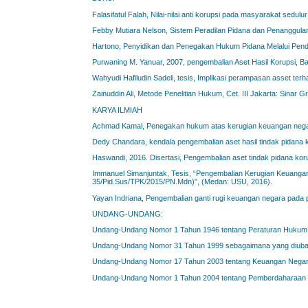
Falasifatul Falah, Nilai-nilai anti korupsi pada masyarakat sedulu
Febby Mutiara Nelson, Sistem Peradilan Pidana dan Penanggulan
Hartono, Penyidikan dan Penegakan Hukum Pidana Melalui Pende
Purwaning M. Yanuar, 2007, pengembalian Aset Hasil Korupsi, B
Wahyudi Hafiludin Sadeli, tesis, Implikasi perampasan asset terh
Zainuddin Ali, Metode Penelitian Hukum, Cet. III Jakarta: Sinar Gr
KARYA ILMIAH
Achmad Kamal, Penegakan hukum atas kerugian keuangan negara 
Dedy Chandara, kendala pengembalian aset hasil tindak pidana 
Haswandi, 2016. Disertasi, Pengembalian aset tindak pidana kor
Immanuel Simanjuntak, Tesis, “Pengembalian Kerugian Keuanga
35/Pid.Sus/TPK/2015/PN.Mdn)”, (Medan: USU, 2016).
Yayan Indriana, Pengembalian ganti rugi keuangan negara pada 
UNDANG-UNDANG:
Undang-Undang Nomor 1 Tahun 1946 tentang Peraturan Hukum
Undang-Undang Nomor 31 Tahun 1999 sebagaimana yang diuba
Undang-Undang Nomor 17 Tahun 2003 tentang Keuangan Nega
Undang-Undang Nomor 1 Tahun 2004 tentang Pemberdaharaan