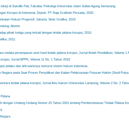
r sikep di Sukolilo Pati, Fakultas Psikologi Universitas Islam Sultan Agung Semarang.
gan Korupsi di Indonesia, Depok: PT Raja Grafindo Persada, 2020.
katan Hukum Progresif, Jakarta: Sinar Grafika, 2010.
andung; Alumni.
adap pihak ketiga yang terkait dengan tindak pidana korupsi, 2010.
afika, 2011.
melalui perampasan aset hasil tindak pidana korupsi, Jurnal Ilmiah Pendidikan, Volume 1
korupsi, Jurnal BPPK, Volume 11 No. 1 Tahun 2018
upsi pelaku dan ahli warisnya menurut sistem hukum Indonesia.
n Negara pada Saat Proses Penyidikan dan Kaitan Pelaksanaan Putusan Hakim (Studi Putu
perkara tindak pidana korupsi, Jurnal ilmu hukum Universitas Lampung, Volume 2 No. 2 Tahu
 Pidana
h dengan Undang-Undang Nomor 20 Tahun 2001 tentang Pemberantasan Tindak Pidana Ko
ra
 Negara