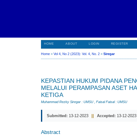
HOME
ABOUT
LOGIN
REGISTER
Home
>
Vol 4, No 2 (2023): Vol. 4, No. 2
>
Siregar
KEPASTIAN HUKUM PIDANA PE
MELALUI PERAMPASAN ASET HAS
KETIGA
Muhammad Rezky Siregar
: UMSU
,
Faisal Faisal
: UMSU
Submitted:
13-12-2023
||
Accepted:
13-12-2023
Abstract