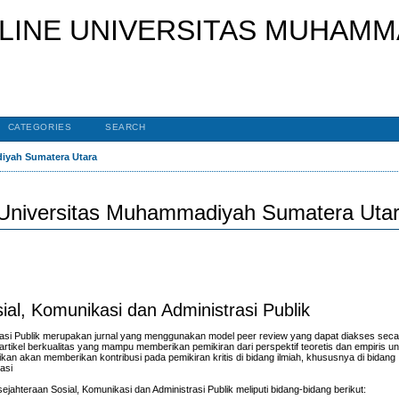
CATEGORIES
SEARCH
diyah Sumatera Utara
 Universitas Muhammadiyah Sumatera Uta
al, Komunikasi dan Administrasi Publik
asi Publik merupakan jurnal yang menggunakan model peer review yang dapat diakses secar
artikel berkualitas yang mampu memberikan pemikiran dari perspektif teoretis dan empiris 
nifikan akan memberikan kontribusi pada pemikiran kritis di bidang ilmiah, khususnya di bidang 
asi
hteraan Sosial, Komunikasi dan Administrasi Publik meliputi bidang-bidang berikut: