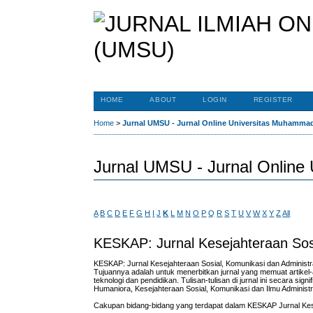
HOME
ABOUT
LOGIN
REGISTER
Home
>
Jurnal UMSU - Jurnal Online Universitas Muhamma
Jurnal UMSU - Jurnal Online
A
B
C
D
E
F
G
H
I
J
K
L
M
N
O
P
Q
R
S
T
U
V
W
X
Y
Z
All
KESKAP: Jurnal Kesejahteraan Sosi
KESKAP: Jurnal Kesejahteraan Sosial, Komunikasi dan Administr
Tujuannya adalah untuk menerbitkan jurnal yang memuat artikel-
teknologi dan pendidikan.
Tulisan-tulisan di jurnal ini secara sig
Humaniora, Kesejahteraan Sosial, Komunikasi dan Ilmu Administr
Cakupan bidang-bidang yang terdapat dalam KESKAP Jurnal Keseja