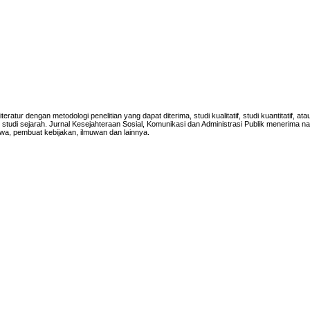
iteratur dengan metodologi penelitian yang dapat diterima, studi kualitatif, studi kuantitatif, at
n studi sejarah.
Jurnal Kesejahteraan Sosial, Komunikasi dan Administrasi Publik menerima n
iswa, pembuat kebijakan, ilmuwan dan lainnya.