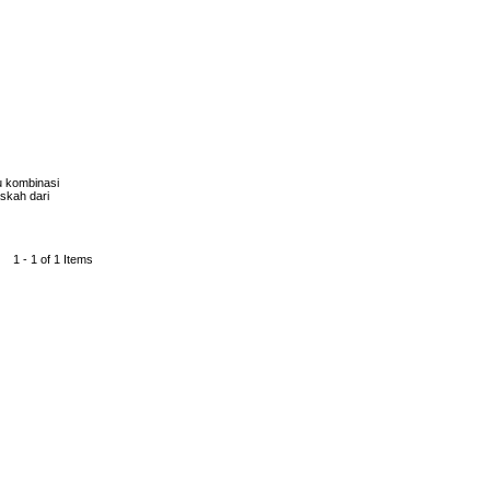
au kombinasi
askah dari
1 - 1 of 1 Items