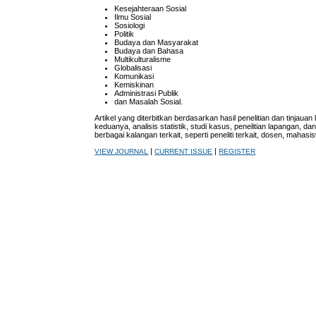
Kesejahteraan Sosial
Ilmu Sosial
Sosiologi
Politik
Budaya dan Masyarakat
Budaya dan Bahasa
Multikulturalisme
Globalisasi
Komunikasi
Kemiskinan
Administrasi Publik
dan Masalah Sosial.
Artikel yang diterbitkan berdasarkan hasil penelitian dan tinjauan l
keduanya, analisis statistik, studi kasus, penelitian lapangan, da
berbagai kalangan terkait, seperti peneliti terkait, dosen, mahas
|
|
VIEW JOURNAL
CURRENT ISSUE
REGISTER