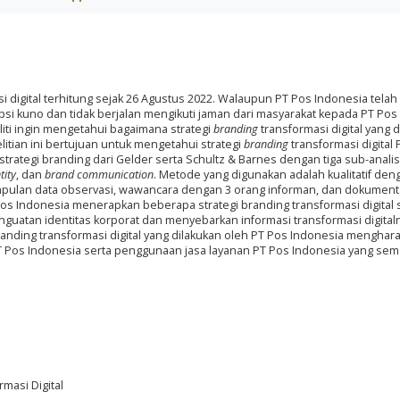
i digital terhitung sejak 26 Agustus 2022. Walaupun PT Pos Indonesia telah
i kuno dan tidak berjalan mengikuti jaman dari masyarakat kepada PT Pos
iti ingin mengetahui bagaimana strategi
branding
transformasi digital yang 
litian ini bertujuan untuk mengetahui strategi
branding
transformasi digital
strategi branding dari Gelder serta Schultz & Barnes dengan tiga sub-analisi
tity
, dan
brand communication
. Metode yang digunakan adalah kualitatif den
mpulan data observasi, wawancara dengan 3 orang informan, dan dokumenta
os Indonesia menerapkan beberapa strategi branding transformasi digital 
nguatan identitas korporat dan menyebarkan informasi transformasi digital
randing transformasi digital yang dilakukan oleh PT Pos Indonesia menghar
Pos Indonesia serta penggunaan jasa layanan PT Pos Indonesia yang sem
rmasi Digital