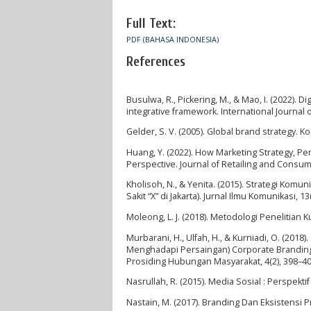
Full Text:
PDF (BAHASA INDONESIA)
References
Busulwa, R., Pickering, M., & Mao, I. (2022)
integrative framework. International Journal 
Gelder, S. V. (2005). Global brand strategy. K
Huang, Y. (2022). How Marketing Strategy,
Perspective. Journal of Retailing and Consume
Kholisoh, N., & Yenita. (2015). Strategi Komu
Sakit “X” di Jakarta). Jurnal Ilmu Komunikasi, 1
Moleong, L. J. (2018). Metodologi Penelitian Ku
Murbarani, H., Ulfah, H., & Kurniadi, O. (201
Menghadapi Persaingan) Corporate Branding P
Prosiding Hubungan Masyarakat, 4(2), 398–
Nasrullah, R. (2015). Media Sosial : Perspek
Nastain, M. (2017). Branding Dan Eksistensi 