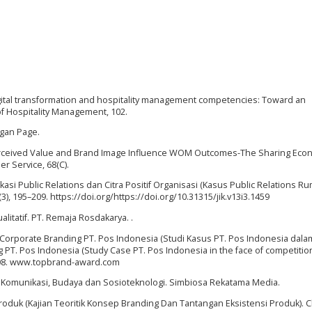
. Digital transformation and hospitality management competencies: Toward an
of Hospitality Management, 102.
ogan Page.
 Perceived Value and Brand Image Influence WOM Outcomes-The Sharing Ec
r Service, 68(C).
nikasi Public Relations dan Citra Positif Organisasi (Kasus Public Relations R
3(3), 195–209. https://doi.org/https://doi.org/10.31315/jik.v13i3.1459
alitatif. PT. Remaja Rosdakarya. .
8). Corporate Branding PT. Pos Indonesia (Studi Kasus PT. Pos Indonesia dala
T. Pos Indonesia (Study Case PT. Pos Indonesia in the face of competition
408. www.topbrand-award.com
tif Komunikasi, Budaya dan Sosioteknologi. Simbiosa Rekatama Media.
Produk (Kajian Teoritik Konsep Branding Dan Tantangan Eksistensi Produk). 