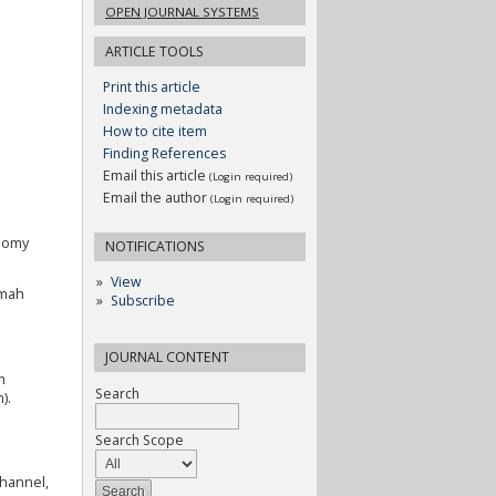
OPEN JOURNAL SYSTEMS
ARTICLE TOOLS
Print this article
Indexing metadata
How to cite item
Finding References
Email this article
(Login required)
Email the author
(Login required)
onomy
NOTIFICATIONS
View
umah
Subscribe
JOURNAL CONTENT
m
Search
).
Search Scope
Channel,