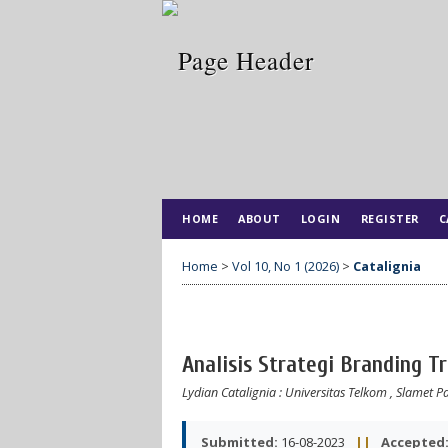
HOME
ABOUT
LOGIN
REGISTER
C
Home
>
Vol 10, No 1 (2026)
>
Catalignia
Analisis Strategi Branding T
Lydian Catalignia
: Universitas Telkom
,
Slamet P
Submitted:
16-08-2023
||
Accepted