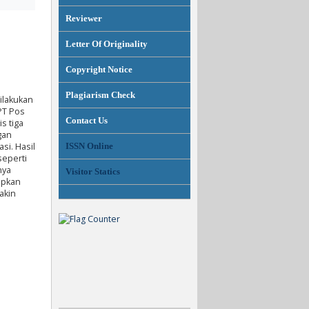
Reviewer
Letter Of Originality
Copyright Notice
Plagiarism Check
dilakukan
 PT Pos
Contact Us
s tiga
gan
ISSN Online
si. Hasil
seperti
nya
Visitor Statics
apkan
akin