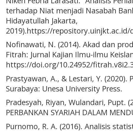
Niken Febria Larasati. “Analisis Peril
terhadap Niat menjadi Nasabah Bank S
Hidayatullah Jakarta,
2019).https://repository.uinjkt.ac.
Nofinawati, N. (2014). Akad dan pro
Fitrah: Jurnal Kajian Ilmu-ilmu Keisla
https://doi.org/10.24952/fitrah.v8i2.
Prastyawan, A., & Lestari, Y. (2020)
Surabaya: Unesa University Press.
Pradesyah, Riyan, Wulandari, Pupt. 
PERBANKAN SYARIAH DALAM MENDU
Purnomo, R. A. (2016). Analisis stati