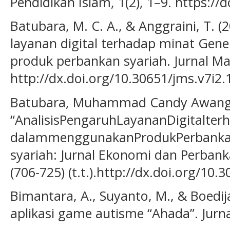
Pendidikan Islam, 1(2), 1–9. https://
Batubara, M. C. A., & Anggraini, T. (
layanan digital terhadap minat Ge
produk perbankan syariah. Jurnal Ma
http://dx.doi.org/10.30651/jms.v7i2
Batubara, Muhammad Candy Awang, 
“AnalisisPengaruhLayananDigitalter
dalammenggunakanProdukPerbankanS
syariah: Jurnal Ekonomi dan Perbanka
(706-725) (t.t.).http://dx.doi.org/10
Bimantara, A., Suyanto, M., & Boedij
aplikasi game autisme “Ahada”. Jurna