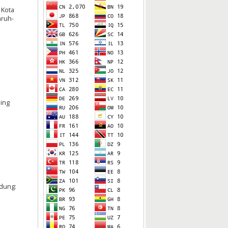
 Kota
aruh-
ding
ndung: