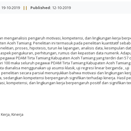
:
19-10-2019
||
Published:
12-10-2019
dan menganalisis pengaruh motivasi, kompetensi, dan lingkungan kerja ber
en Aceh Tamiang. Penelitian ini termasuk pada penelitian kuantitatif sebab
litian, proses, hipotesis, turun ke lapangan, analisis data, kesimpulan da
spek pengukuran, perhitungan, rumus dan kepastian data numerik. Adap
h pegawai PDAM Tirta Tamiang Kabupaten Aceh Tamiang yang terdiri dari 57 
ari 100 maka seluruh pegawai PDAM Tirta Tamiang Kabupaten Aceh Tamiang
a dianalisa menggunakan uji asumsi klasik, uji regresi linear berganda , uji
il penelitian secara parsial menunjukkan bahwa motivasi dan lingkungan ker
ja, sedangkan kompetensi berpengaruh signifikan terhadap kinerja. Hasil pe
, kompetensi, dan lingkungan kerja berpengaruh positif dan signifikan t
Kerja, Kinerja