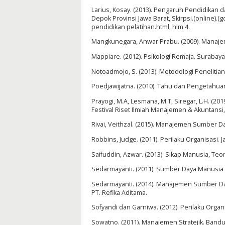
Larius, Kosay. (2013). Pengaruh Pendidikan 
Depok Provinsi Jawa Barat,.Skirpsi.(online).
pendidikan pelatihan.html, hlm 4.
Mangkunegara, Anwar Prabu. (2009). Manaj
Mappiare. (2012). Psikologi Remaja. Surabaya
Notoadmojo, S. (2013). Metodologi Penelitian.
Poedjawijatna. (2010). Tahu dan Pengetahuan 
Prayogi, M.A, Lesmana, M.T, Siregar, L.H. (2
Festival Riset Ilmiah Manajemen & Akuntansi
Rivai, Veithzal. (2015). Manajemen Sumber D
Robbins, Judge. (2011). Perilaku Organisasi. 
Saifuddin, Azwar. (2013). Sikap Manusia, Teo
Sedarmayanti. (2011). Sumber Daya Manusia 
Sedarmayanti. (2014). Manajemen Sumber Da
PT. Refika Aditama.
Sofyandi dan Garniwa. (2012). Perilaku Organi
Sowatno. (2011). Manajemen Stratejik. Bandun