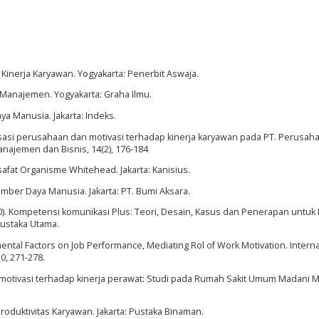
 Kinerja Karyawan. Yogyakarta: Penerbit Aswaja.
r Manajemen. Yogyakarta: Graha Ilmu.
a Manusia. Jakarta: Indeks.
isasi perusahaan dan motivasi terhadap kinerja karyawan pada PT. Perusah
anajemen dan Bisnis, 14(2), 176-184
ilsafat Organisme Whitehead. Jakarta: Kanisius.
mber Daya Manusia. Jakarta: PT. Bumi Aksara.
0). Kompetensi komunikasi Plus: Teori, Desain, Kasus dan Penerapan untuk
Pustaka Utama.
mental Factors on Job Performance, Mediating Rol of Work Motivation. Interna
0, 271-278.
 motivasi terhadap kinerja perawat: Studi pada Rumah Sakit Umum Madani 
roduktivitas Karyawan. Jakarta: Pustaka Binaman.