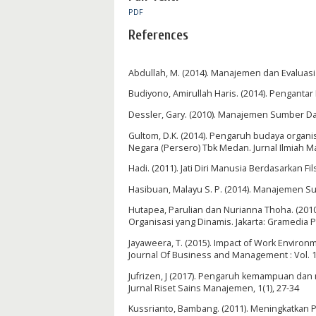
PDF
References
Abdullah, M. (2014). Manajemen dan Evaluasi
Budiyono, Amirullah Haris. (2014). Penganta
Dessler, Gary. (2010). Manajemen Sumber Day
Gultom, D.K. (2014). Pengaruh budaya organ
Negara (Persero) Tbk Medan. Jurnal Ilmiah M
Hadi. (2011). Jati Diri Manusia Berdasarkan F
Hasibuan, Malayu S. P. (2014). Manajemen Su
Hutapea, Parulian dan Nurianna Thoha. (201
Organisasi yang Dinamis. Jakarta: Gramedia 
Jayaweera, T. (2015). Impact of Work Environ
Journal Of Business and Management : Vol. 1
Jufrizen, J (2017). Pengaruh kemampuan dan
Jurnal Riset Sains Manajemen, 1(1), 27-34
Kussrianto, Bambang. (2011). Meningkatkan P