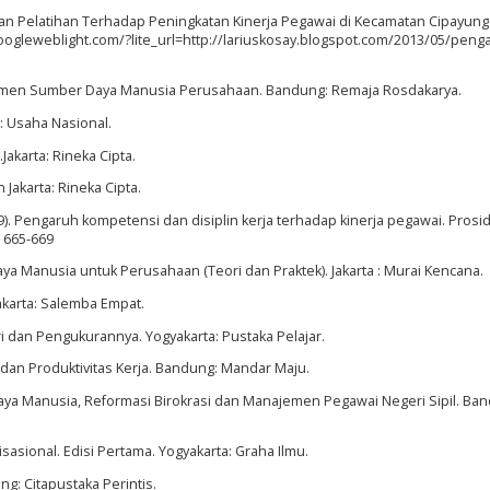
dan Pelatihan Terhadap Peningkatan Kinerja Pegawai di Kecamatan Cipayung
(googleweblight.com/?lite_url=http://lariuskosay.blogspot.com/2013/05/peng
emen Sumber Daya Manusia Perusahaan. Bandung: Remaja Rosdakarya.
: Usaha Nasional.
Jakarta: Rineka Cipta.
Jakarta: Rineka Cipta.
019). Pengaruh kompetensi dan disiplin kerja terhadap kinerja pegawai. Prosi
, 665-669
aya Manusia untuk Perusahaan (Teori dan Praktek). Jakarta : Murai Kencana.
Jakarta: Salemba Empat.
ri dan Pengukurannya. Yogyakarta: Pustaka Pelajar.
dan Produktivitas Kerja. Bandung: Mandar Maju.
ya Manusia, Reformasi Birokrasi dan Manajemen Pegawai Negeri Sipil. Ba
sasional. Edisi Pertama. Yogyakarta: Graha Ilmu.
g: Citapustaka Perintis.