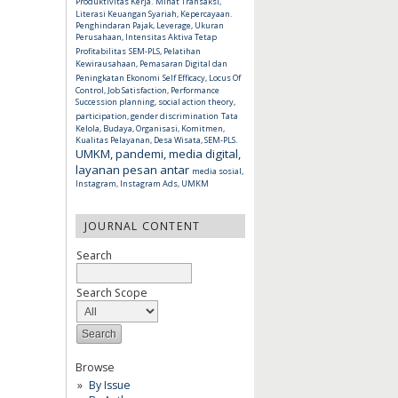
Produktivitas Kerja.
Minat Transaksi,
Literasi Keuangan Syariah, Kepercayaan.
Penghindaran Pajak, Leverage, Ukuran
Perusahaan, Intensitas Aktiva Tetap
Profitabilitas
SEM-PLS, Pelatihan
Kewirausahaan, Pemasaran Digital dan
Peningkatan Ekonomi
Self Efficacy, Locus Of
Control, Job Satisfaction, Performance
Succession planning, social action theory,
participation, gender discrimination
Tata
Kelola, Budaya, Organisasi, Komitmen,
Kualitas Pelayanan, Desa Wisata, SEM-PLS.
UMKM, pandemi, media digital,
layanan pesan antar
media sosial,
Instagram, Instagram Ads, UMKM
JOURNAL CONTENT
Search
Search Scope
Browse
By Issue