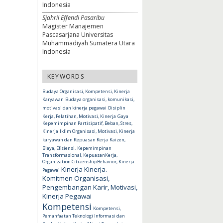
Indonesia
Sjahril Effendi Pasaribu
Magister Manajemen
Pascasarjana Universitas
Muhammadiyah Sumatera Utara
Indonesia
KEYWORDS
Budaya Organisasi, Kompetensi, Kinerja
Karyawan
Budaya organisasi, komunikasi,
motivasi dan kinerja pegawai
Disiplin
Kerja, Pelatihan, Motivasi, Kinerja
Gaya
Kepemimpinan Partisipatif, Beban, Stres,
Kinerja
Iklim Organisasi, Motivasi, Kinerja
karyawan dan Kepuasan Kerja
Kaizen,
Biaya, Efisiensi.
Kepemimpinan
Transformasional, KepuasanKerja,
Organization CitizenshipBehavior, Kinerja
Kinerja
Kinerja.
Pegawai
Komitmen Organisasi,
Pengembangan Karir, Motivasi,
Kinerja Pegawai
Kompetensi
Kompetensi,
Pemanfaatan Teknologi Informasi dan