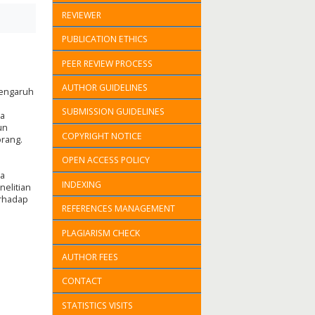
REVIEWER
PUBLICATION ETHICS
PEER REVIEW PROCESS
AUTHOR GUIDELINES
pengaruh
SUBMISSION GUIDELINES
ta
un
COPYRIGHT NOTICE
orang.
OPEN ACCESS POLICY
ja
INDEXING
nelitian
erhadap
REFERENCES MANAGEMENT
PLAGIARISM CHECK
AUTHOR FEES
CONTACT
STATISTICS VISITS