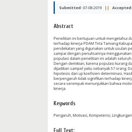
Submitted:
07-08-2019
||
Accepted
Abstract
Penelitian ini bertujuan untuk mengetahui 
terhadap kinerja PDAM Tirta Tamiang Kabupat
pendekatan yang digunakan untuk usulan pene
sampai dengan penulisannya menggunakan a
populasi dalam penelitian ini adalah seluru
Dengan demikian, karena populasi kurang d
dijadikan sampel yaitu sebanyak 57 orang. Dat
hipotesis dan uji koefisien determinasi. Has
berpengaruh tidak signifikan terhadap kiner
secara serempak menunjukkan bahwa motivasi
kinerja.
Keywords
Pengaruh, Motivasi, Kompetensi, Lingkungan 
Full Text: