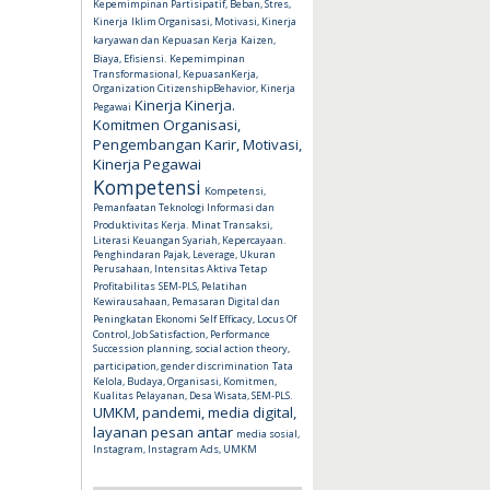
Kepemimpinan Partisipatif, Beban, Stres,
Kinerja
Iklim Organisasi, Motivasi, Kinerja
karyawan dan Kepuasan Kerja
Kaizen,
Biaya, Efisiensi.
Kepemimpinan
Transformasional, KepuasanKerja,
Organization CitizenshipBehavior, Kinerja
Kinerja
Kinerja.
Pegawai
Komitmen Organisasi,
Pengembangan Karir, Motivasi,
Kinerja Pegawai
Kompetensi
Kompetensi,
Pemanfaatan Teknologi Informasi dan
Produktivitas Kerja.
Minat Transaksi,
Literasi Keuangan Syariah, Kepercayaan.
Penghindaran Pajak, Leverage, Ukuran
Perusahaan, Intensitas Aktiva Tetap
Profitabilitas
SEM-PLS, Pelatihan
Kewirausahaan, Pemasaran Digital dan
Peningkatan Ekonomi
Self Efficacy, Locus Of
Control, Job Satisfaction, Performance
Succession planning, social action theory,
participation, gender discrimination
Tata
Kelola, Budaya, Organisasi, Komitmen,
Kualitas Pelayanan, Desa Wisata, SEM-PLS.
UMKM, pandemi, media digital,
layanan pesan antar
media sosial,
Instagram, Instagram Ads, UMKM