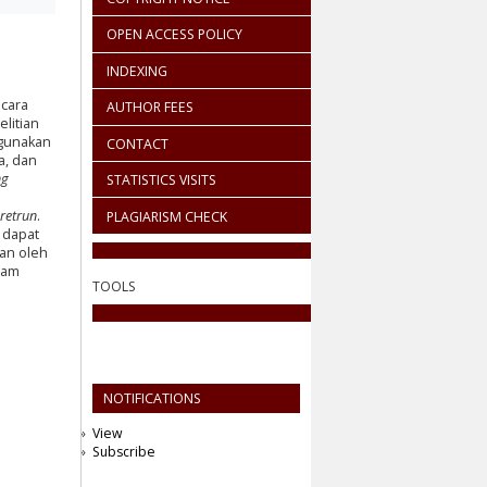
OPEN ACCESS POLICY
INDEXING
cara
AUTHOR FEES
litian
ggunakan
CONTACT
da, dan
ng
STATISTICS VISITS
retrun
.
PLAGIARISM CHECK
 dapat
kan oleh
lam
TOOLS
NOTIFICATIONS
View
Subscribe