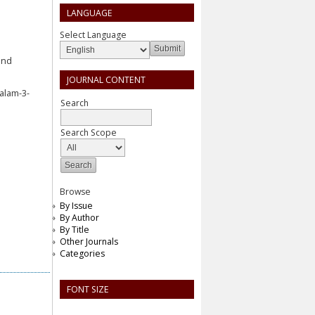
LANGUAGE
Select Language
and
JOURNAL CONTENT
alam-3-
Search
Search Scope
Browse
By Issue
By Author
By Title
Other Journals
Categories
FONT SIZE