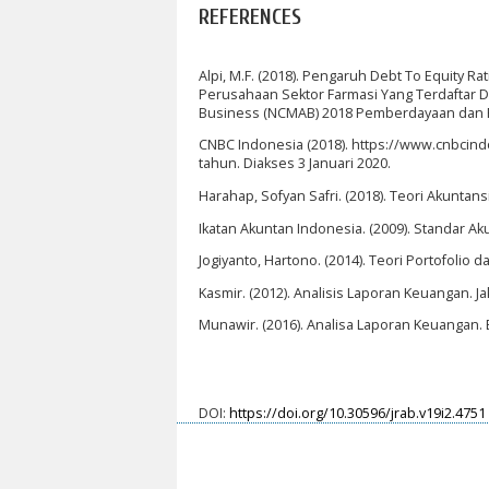
REFERENCES
Alpi, M.F. (2018). Pengaruh Debt To Equity R
Perusahaan Sektor Farmasi Yang Terdaftar D
Business (NCMAB) 2018 Pemberdayaan dan Peng
CNBC Indonesia (2018). https://www.cnbcin
tahun. Diakses 3 Januari 2020.
Harahap, Sofyan Safri. (2018). Teori Akuntansi
Ikatan Akuntan Indonesia. (2009). Standar A
Jogiyanto, Hartono. (2014). Teori Portofolio d
Kasmir. (2012). Analisis Laporan Keuangan. Ja
Munawir. (2016). Analisa Laporan Keuangan. E
DOI:
https://doi.org/10.30596/jrab.v19i2.4751