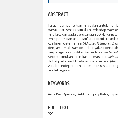
ABSTRACT
Tujuan dari penelitian ini adalah untuk me
parsial dan secara simultan terhadap
expecte
ini dilakukan pada perusahaan LQ-45 yang ter
jenis penelitian assosiatif kuantitatif. Teknik
koefisien determinasi (
Adjusted R Square
). Da
dengan jumlah sampel sebanyak 24 perusahaa
berpengaruh signifikan terhadap
expected re
Secara simultan, arus kas operasi dan
debt to
dilihat pada hasil koefisien determinasi (
Adju
variabel independen sebesar 18,0%. Sedangk
model regresi.
KEYWORDS
Arus Kas Operasi, Debt To Equity Ratio, Expe
FULL TEXT:
PDF