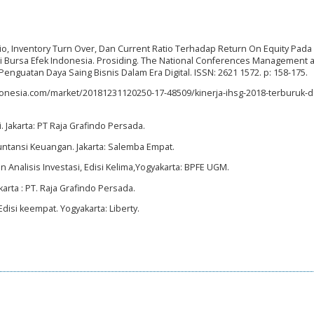
atio, Inventory Turn Over, Dan Current Ratio Terhadap Return On Equity Pada
i Bursa Efek Indonesia. Prosiding. The National Conferences Management 
uatan Daya Saing Bisnis Dalam Era Digital. ISSN: 2621 1572. p: 158-175.
donesia.com/market/20181231120250-17-48509/kinerja-ihsg-2018-terburuk-d
. Jakarta: PT Raja Grafindo Persada.
kuntansi Keuangan. Jakarta: Salemba Empat.
an Analisis Investasi, Edisi Kelima,Yogyakarta: BPFE UGM.
karta : PT. Raja Grafindo Persada.
disi keempat. Yogyakarta: Liberty.