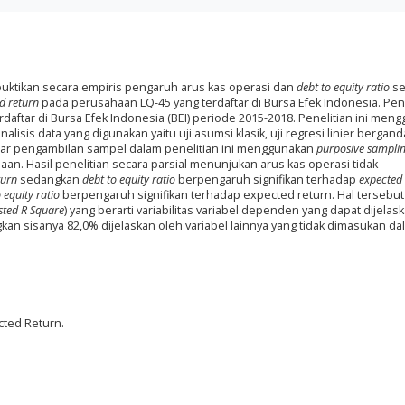
mbuktikan secara empiris pengaruh arus kas operasi dan
debt to equity ratio
se
d return
pada perusahaan LQ-45 yang terdaftar di Bursa Efek Indonesia. Pene
daftar di Bursa Efek Indonesia (BEI) periode 2015-2018. Penelitian ini men
 analisis data yang digunakan yaitu uji asumsi klasik, uji regresi linier bergan
sar pengambilan sampel dalam penelitian ini menggunakan
purposive sampli
n. Hasil penelitian secara parsial menunjukan arus kas operasi tidak
turn
sedangkan
debt to equity ratio
berpengaruh signifikan terhadap
expected 
 equity ratio
berpengaruh signifikan terhadap expected return. Hal tersebut
ste
d R Square
) yang berarti variabilitas variabel dependen yang dapat dijelas
an sisanya 82,0% dijelaskan oleh variabel lainnya yang tidak dimasukan da
cted Return.