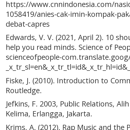
https://www.cnnindonesia.com/nasi
1058419/anies-cak-imin-kompak-pakai
debat-capres
Edwards, V. V. (2021, April 2). 10 sh
help you read minds. Science of Peo
scienceofpeople-com.translate.goog
_x_tr_sl=en&_x_tr_tl=id&_x_tr_hl=id&
Fiske, J. (2010). Introduction to Com
Routledge.
Jefkins, F. 2003, Public Relations, Ali
Kelima, Erlangga, Jakarta.
Krims, A. (2012). Rap Music and the P