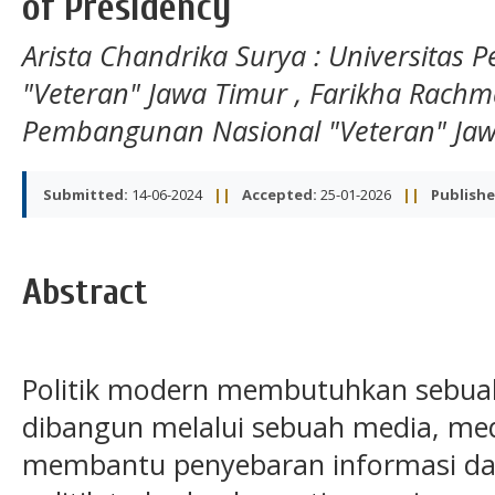
of Presidency
Arista Chandrika Surya
: Universitas
"Veteran" Jawa Timur
,
Farikha Rach
Pembangunan Nasional "Veteran" Ja
Submitted:
14-06-2024
||
Accepted:
25-01-2026
||
Publishe
Abstract
Politik modern membutuhkan sebuah 
dibangun melalui sebuah media, med
membantu penyebaran informasi da