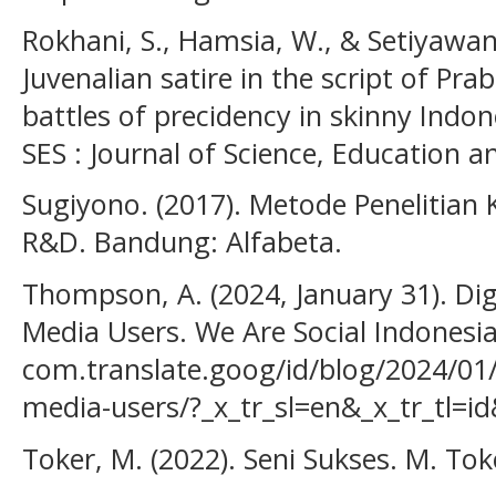
Rokhani, S., Hamsia, W., & Setiyawan,
Juvenalian satire in the script of Pra
battles of precidency in skinny Indo
SES : Journal of Science, Education an
Sugiyono. (2017). Metode Penelitian K
R&D. Bandung: Alfabeta.
Thompson, A. (2024, January 31). Digit
Media Users. We Are Social Indonesia
com.translate.goog/id/blog/2024/01/di
media-users/?_x_tr_sl=en&_x_tr_tl=id
Toker, M. (2022). Seni Sukses. M. Tok