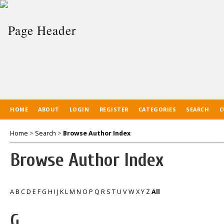
HOME
ABOUT
LOGIN
REGISTER
CATEGORIES
SEARCH
C
Home
>
Search
>
Browse Author Index
Browse Author Index
A
B
C
D
E
F
G
H
I
J
K
L
M
N
O
P
Q
R
S
T
U
V
W
X
Y
Z
All
G