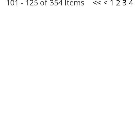
101 - 125 of 354 Items
<<
<
1
2
3
4