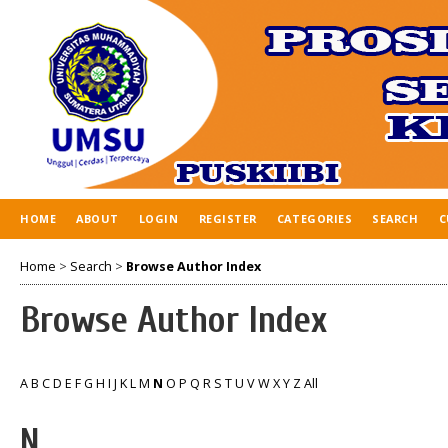
HOME
ABOUT
LOGIN
REGISTER
CATEGORIES
SEARCH
C
Home
>
Search
>
Browse Author Index
Browse Author Index
A
B
C
D
E
F
G
H
I
J
K
L
M
N
O
P
Q
R
S
T
U
V
W
X
Y
Z
All
N