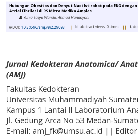
Hubungan Obesitas dan Denyut Nadi Istirahat pada EKG dengan 
Atrial Fibrilasi di RS Mitra Medika Amplas
👤 Yunia Tasya Wanda, Ahmad Handayani
📊 abstract views: 0 times
⬇️ d
🌐 DOI:
10.30596/amj.v9i2.29093
||
||
Jurnal Kedokteran Anatomica/ Anat
(AMJ)
Fakultas Kedokteran
Universitas Muhammadiyah Sumatera
Kampus 1 Lantai II Laboratorium A
Jl. Gedung Arca No 53 Medan-Sumate
E-mail: amj_fk@umsu.ac.id || Editor