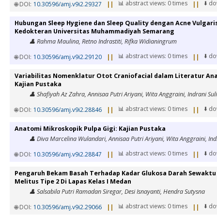
📊 abstract views: 0 times
⬇️ d
🌐 DOI:
10.30596/amj.v9i2.29327
||
||
Hubungan Sleep Hygiene dan Sleep Quality dengan Acne Vulgari
Kedokteran Universitas Muhammadiyah Semarang
👤 Rahma Maulina, Retno Indrastiti, Rifka Widianingrum
📊 abstract views: 0 times
⬇️ d
🌐 DOI:
10.30596/amj.v9i2.29120
||
||
Variabilitas Nomenklatur Otot Craniofacial dalam Literatur Ana
Kajian Pustaka
👤 Shafiyah Az Zahra, Annisaa Putri Ariyani, Wita Anggraini, Indrani Sul
📊 abstract views: 0 times
⬇️ d
🌐 DOI:
10.30596/amj.v9i2.28846
||
||
Anatomi Mikroskopik Pulpa Gigi: Kajian Pustaka
👤 Diva Marcelina Wulandari, Annisaa Putri Ariyani, Wita Anggraini, Ind
📊 abstract views: 0 times
⬇️ d
🌐 DOI:
10.30596/amj.v9i2.28847
||
||
Pengaruh Bekam Basah Terhadap Kadar Glukosa Darah Sewaktu 
Melitus Tipe 2 Di Lapas Kelas I Medan
👤 Salsabila Putri Ramadan Siregar, Desi Isnayanti, Hendra Sutysna
📊 abstract views: 0 times
⬇️ d
🌐 DOI:
10.30596/amj.v9i2.29066
||
||