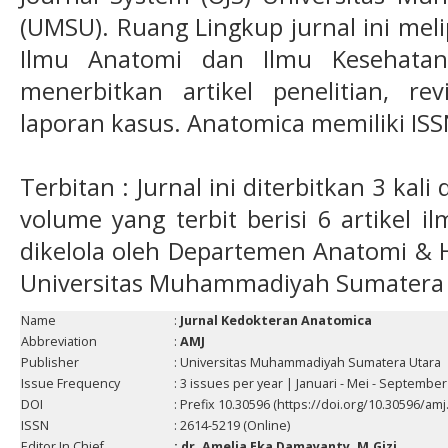
(UMSU). Ruang Lingkup jurnal ini meli
Ilmu Anatomi dan Ilmu Kesehatan
menerbitkan artikel penelitian, re
laporan kasus. Anatomica memiliki ISS
Terbitan : Jurnal ini diterbitkan 3 kal
volume yang terbit berisi 6 artikel il
dikelola oleh Departemen Anatomi & H
Universitas Muhammadiyah Sumatera 
Name
:
Jurnal Kedokteran Anatomica
Abbreviation
:
AMJ
Publisher
: Universitas Muhammadiyah Sumatera Utara
Issue Frequency
: 3 issues per year | Januari - Mei - September
DOI
: Prefix 10.30596 (https://doi.org/10.30596/amj
ISSN
: 2614-5219 (Online)
Editor In Chief
: dr. Amelia Eka Damayanty, M.Gizi