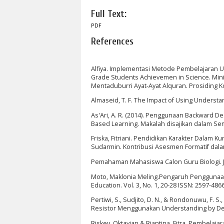
Full Text:
PDF
References
Alfiya. Implementasi Metode Pembelajaran U
Grade Students Achievemen in Science. Minis
Mentaduburri Ayat-Ayat Alquran. Prosiding Kon
Almaseid, T. F. The Impact of Using Understa
As'Ari, A. R. (2014). Penggunaan Backward
Based Learning. Makalah disajikan dalam Se
Friska, Fitriani. Pendidikan Karakter Dalam Kur
Sudarmin. Kontribusi Asesmen Formatif da
Pemahaman Mahasiswa Calon Guru Biologi. Jur
Moto, Maklonia Meling.Pengaruh Penggunaan
Education. Vol. 3, No. 1, 20-28 ISSN: 2597-4866
Pertiwi, S., Sudjito, D. N., & Rondonuwu, F. 
Resistor Menggunakan Understanding by Desig
Riskey, Oktavian & Riantina, Fitra. Pembela