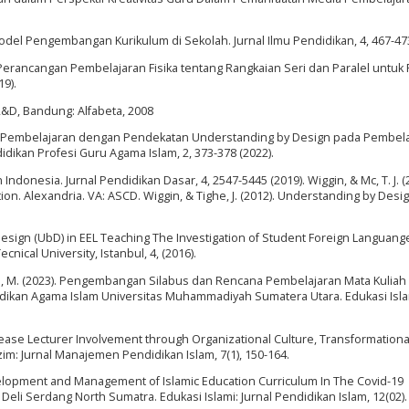
odel Pengembangan Kurikulum di Sekolah. Jurnal Ilmu Pendidikan, 4, 467-473
rancangan Pembelajaran Fisika tentang Rangkaian Seri dan Paralel untuk 
9).
R&D, Bandung: Alfabeta, 2008
 Pembelajaran dengan Pendekatan Understanding by Design pada Pembela
dikan Profesi Guru Agama Islam, 2, 373-378 (2022).
donesia. Jurnal Pendidikan Dasar, 4, 2547-5445 (2019). Wiggin, & Mc, T. J. (
n. Alexandria. VA: ASCD. Wiggin, & Tighe, J. (2012). Understanding by Desig
Design (UbD) in EEL Teaching The Investigation of Student Foreign Languang
cnical University, Istanbul, 4, (2016).
bu, M. (2023). Pengembangan Silabus dan Rencana Pembelajaran Mata Kuliah
kan Agama Islam Universitas Muhammadiyah Sumatera Utara. Edukasi Isla
 Increase Lecturer Involvement through Organizational Culture, Transformationa
im: Jurnal Manajemen Pendidikan Islam, 7(1), 150-164.
. Development and Management of Islamic Education Curriculum In The Covid-19
Deli Serdang North Sumatra. Edukasi Islami: Jurnal Pendidikan Islam, 12(02).