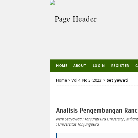
HOME
ABOUT
LOGIN
REGISTER
C
Home
>
Vol 4, No 3 (2023)
>
Setiyawati
Analisis Pengembangan Ran
Neni Setiyawati
: TanjungPura University
,
Miliant
: Universitas Tanjungpura