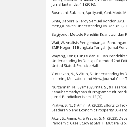
Jurnal lantanida, 4,1 (2016).
Rosnaeni, Sukiman, Apriliyanti, Yani. ModelM
Sinta, Debora & Ferdy Semuel Rondonuwu. Pe
menggunakan Understanding By Design. (201
Sugiyono,. Metode Penelitin Kuantitatif dan 
Wati, W. Analisis Pengembangan Rancangan
SMP Negeri 11 Bengkulu Tengah. Jurnal Pendi
Wayang, Cong. Fungsi dan Tujuan Pendidikan In
Understanding by Design. Extended 2nd Editio
United Stated: Prentice Hall.
Yurtseven, N., & Altun, S. Understanding by 
Learning Motivation and View. Journal Yildiz Te
Nurzannah, N., Syamsuyurnita, S., & Pasari
Kemuhammadiyahan di Program Studi Pendidi
Jurnal Pendidikan Islam, 12(02).
Pratiwi, S. N., & Amini, A. (2023). Efforts to
Leadership and Economic Prosperity. Al-Tanz
Aktar, S., Amini, A., & Pratiwi, S. N. (2023)
Pandemic: Case Study at SMP IT Mutiara Kab. 