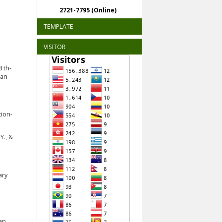
2721-7795 (Online)
TEMPLATE
VISITOR
 th-
ran
ion-
Y., &
ary
an.