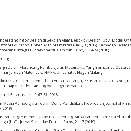
nderstanding by Design di Sekolah Alam Depok by Design (UbD) Model On 8
try of Education, United Arab of Emirates (UAE), 3 (2017). Terhadap Kesada
ferensi Integrasi Interkoneksi Islam dan Sains, 1, 19-28 (2018).
nding
 Design Dalam Merancang Pembelajaran Matematika Yang Bernuansa Observat
minar Jurusan Matematika FMIPA. Universitas Negeri Malang.
ikulum 2013. Jurnal Pendidikan Anak Usia Dini, 1, 2716- 2079 (2020). Gloria, R. 
lam Tahapan Understanding by Design Terhadap
nal Bioedukatika, 6, 67-73 (2018).
 Media Pembelajaran dalam Dunia Pendidikan. Indonesian Journal of Prim
 (2019).
S., Perancangan Pembelajaran Fisika tentang Rangkaian Seri dan Paralel untuk
n (UbD). Jurnal Sains dan Edukasi Sains, 2, 1-7 (2019).
jaran dalam Perspektif Kreativitas Guru Dalam Pemanfaatan Media Pembelajar