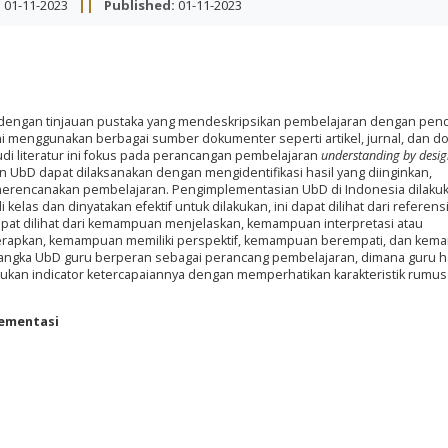
:
01-11-2023
||
Published:
01-11-2023
n dengan tinjauan pustaka yang mendeskripsikan pembelajaran dengan pen
ini menggunakan berbagai sumber dokumenter seperti artikel, jurnal, dan 
di literatur ini fokus pada perancangan pembelajaran
understanding by desi
UbD dapat dilaksanakan dengan mengidentifikasi hasil yang diinginkan,
n merencanakan pembelajaran. Pengimplementasian UbD di Indonesia dilaku
as dan dinyatakan efektif untuk dilakukan, ini dapat dilihat dari referens
apat dilihat dari kemampuan menjelaskan, kemampuan interpretasi atau
erapkan, kemampuan memiliki perspektif, kemampuan berempati, dan ke
erangka UbD guru berperan sebagai perancang pembelajaran, dimana guru 
kan indicator ketercapaiannya dengan memperhatikan karakteristik rumu
lementasi