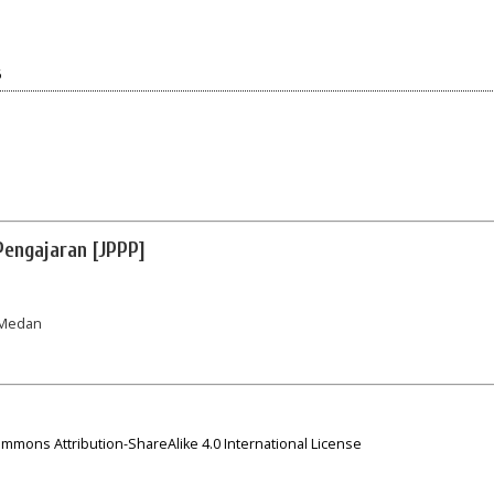
6
Pengajaran [JPPP]
I,Medan
mmons Attribution-ShareAlike 4.0 International License