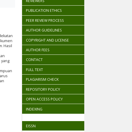
REVIEWERS
PUBLICATION ETHICS
PEER REVIEW PROCESS
AUTHOR GUIDELINES
dekatan
COPYRIGHT AND LICENSE
dokumen
gn
. Hasil
AUTHOR FEES
kan
CONTACT
i yang
FULL TEXT
mampuan
harus
PLAGIARISM CHECK
san
REPOSITORY POLICY
OPEN ACCESS POLICY
INDEXING
EISSN