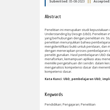
Submitted:
05-08-2023
||
Accepted
Abstract
Penelitian ini merupakan studi kepustakaa
Understanding by Design (UbD). Penelitian 
yang berhubungan dengan penelitian ini. Stu
penelitian menunjukkan bahwa pembelajaran 
mengidentifikasi bukti untuk penilaian, da
dengan menerapkan proses pembelajaran di kel
peneliti gunakan. Hasil pembelajaran UbD d
menafsirkan, kemampuan aplikasi atau men
memiliki pengetahuan diri sendiri. dalam k
menganalisis kompetensi dasar dan menentu
kompetensi dasar.
Kata Kunci: UbD, pembelajaran UbD, imp
Keywords
Pendidikan; Pengajaran; Penelitian