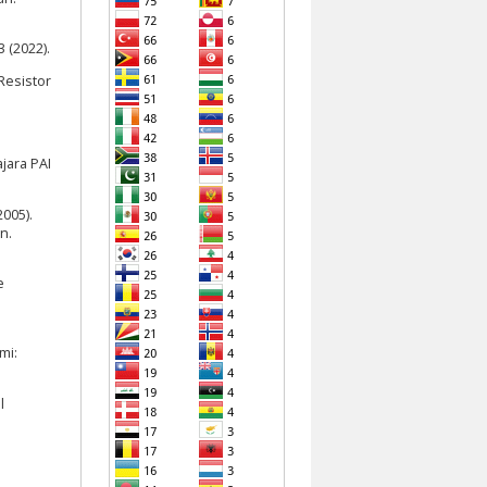
 (2022).
Resistor
jara PAI
2005).
n.
e
mi:
l