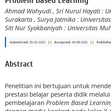
Problem Based Learning
Ahmad Wahyudi
,
Sri Nurul Hayati
: 
Surakarta
,
Surya Jatmika
: Universi
Siti Nur Syakbaniyah
: Universitas M
Submitted:
05-05-2025
||
Accepted:
06-08-2025
||
Publishe
Abstract
Penelitian ini bertujuan untuk mend
prestasi belajar peserta didik melal
pembelajaran
Problem Based Learnin