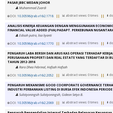
PASAR JBBC MEDAN JOHOR
👤 Muhammad Zuardi
📊 abstract views: 0 times
⬇️ d
🌐 DOI:
10.30596/jrab.v16i2.1718
||
||
ANALISIS KINERJA KEUANGAN DENGAN MENGGUNAKAN ECONOMIC 
FINANCIAL VALUE ADDED (FVA) PADAPT. PERKEBUNAN NUSANTARA 
👤 Edisah putra, lisa liyanti
📊 abstract views: 0 times
⬇️ d
🌐 DOI:
10.30596/jrab.v16i2.1770
||
||
PENGARUH LABA BERSIH DAN ARUS KAS OPERASI TERHADAP KEBIJA
PERUSAHAAN PROPERTI DAN REAL ESTATE YANG TERDAFTAR DI BU
TAHUN 2012-2016
👤 Rara Dhea Febrinal, Hafsah Hafsah
📊 abstract views: 0 times
⬇️ d
🌐 DOI:
10.30596/jrab.v16i2.2052
||
||
PENGARUH MEKANISME GOOD COORPORATE GOVERNANCE TERHAD
INDUSTRI PERBANKAN LISTING DI BURSA EFEK INDONESIA PERIODE 
👤 Sulistyoningsih Sulistyoningsih, Gideon Setyo B.
📊 abstract views: 0 times
⬇️ d
🌐 DOI:
10.30596/jrab.v16i2.2069
||
||
Pengaruh Pengendalian Internal Terhadap Pelaporan Keuangan 