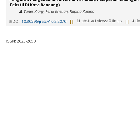
Tekstil Di Kota Bandung)
👤 Yunes Riany, Ferdi Kristian, Rapina Rapina
📊 abstract views: 0 times
⬇️ d
🌐 DOI:
10.30596/jrab.v16i2.2070
||
||
ISSN: 2623-2650