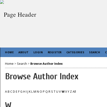
HOME
ABOUT
LOGIN
REGISTER
CATEGORIES
SEARCH
C
Home
>
Search
>
Browse Author Index
Browse Author Index
A
B
C
D
E
F
G
H
I
J
K
L
M
N
O
P
Q
R
S
T
U
V
W
X
Y
Z
All
W