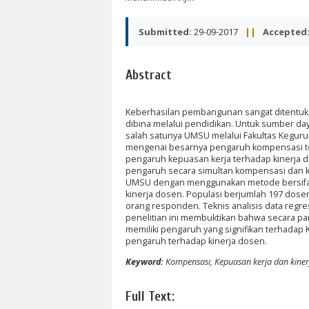
Submitted:
29-09-2017
||
Accepted
Abstract
Keberhasilan pembangunan sangat ditentu
dibina melalui pendidikan. Untuk sumber d
salah satunya UMSU melalui Fakultas Keguru
mengenai besarnya pengaruh kompensasi ter
pengaruh kepuasan kerja terhadap kinerja 
pengaruh secara simultan kompensasi dan ke
UMSU dengan menggunakan metode bersifat kua
kinerja dosen. Populasi berjumlah 197 dose
orang responden. Teknis analisis data regre
penelitian ini membuktikan bahwa secara pa
memiliki pengaruh yang signifikan terhadap 
pengaruh terhadap kinerja dosen.
Keyword:
Kompensasi, Kepuasan kerja dan kiner
Full Text: