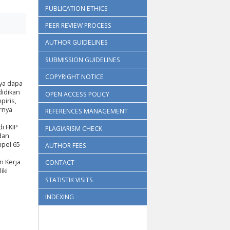
PUBLICATION ETHICS
PEER REVIEW PROCESS
AUTHOR GUIDELINES
SUBMISSION GUIDELINES
COPYRIGHT NOTICE
ya dapa
didikan
OPEN ACCESS POLICY
piris,
rnya
REFERENCES MANAGEMENT
i FKIP
PLAGIARISM CHECK
dan
mpel 65
AUTHOR FEES
n Kerja
CONTACT
iki
STATISTIK VISITS
INDEXING