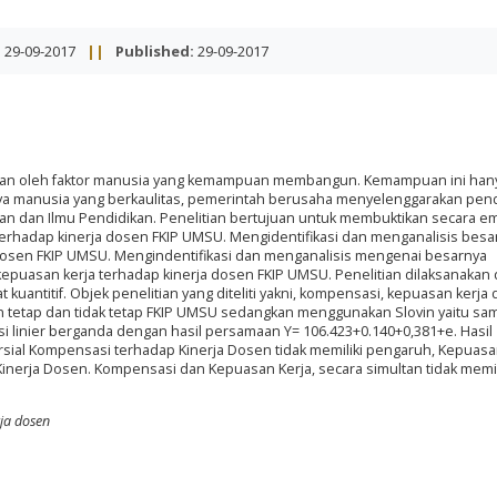
:
29-09-2017
||
Published:
29-09-2017
kan oleh faktor manusia yang kemampuan membangun. Kemampuan ini han
aya manusia yang berkaulitas, pemerintah berusaha menyelenggarakan pen
an dan Ilmu Pendidikan. Penelitian bertujuan untuk membuktikan secara em
hadap kinerja dosen FKIP UMSU. Mengidentifikasi dan menganalisis besa
dosen FKIP UMSU. Mengindentifikasi dan menganalisis mengenai besarnya
puasan kerja terhadap kinerja dosen FKIP UMSU. Penelitian dilaksanakan d
ntitif. Objek penelitian yang diteliti yakni, kompensasi, kepuasan kerja 
n tetap dan tidak tetap FKIP UMSU sedangkan menggunakan Slovin yaitu sa
si linier berganda dengan hasil persamaan Y= 106.423+0.140+0,381+e. Hasil
rsial Kompensasi terhadap Kinerja Dosen tidak memiliki pengaruh, Kepuasa
Kinerja Dosen. Kompensasi dan Kepuasan Kerja, secara simultan tidak memil
ja dosen