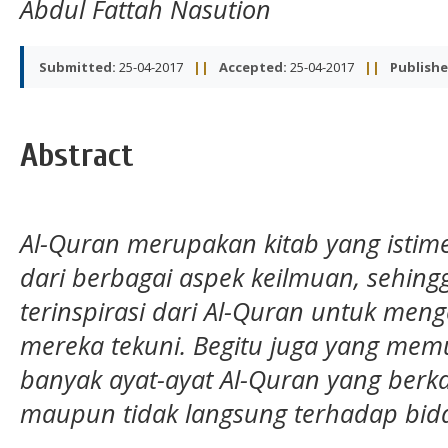
Abdul Fattah Nasution
Submitted:
25-04-2017
||
Accepted:
25-04-2017
||
Publishe
Abstract
Al-Quran merupakan kitab yang istim
dari
berbagai
aspek keilmuan, sehingg
terinspirasi dari Al-Quran untuk me
mereka tekuni. Begitu juga yang mem
banyak ayat-ayat Al-Quran yang berka
maupun tidak langsung terhadap bid